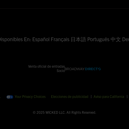
 Disponibles En: Español Français 日本語 Português 中文 
Venta oficial de entradas
Socio
.
Your Privacy Choices
Elecciones de publicidad
Aviso para California
© 2025
WICKED
LLC. All Rights Reserved.