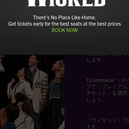
There’s No Place Like Home.
Get tickets early for the best seats at the best prices
BOOK NOW
チケット購
ウィキッド』は毎
確実によいお席で
します。
Ticketmast
プで「プレミアム
チケット」を選択
しょう。
『ウィキッド』で
ます。