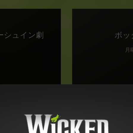
E（ガーシュイン劇
ボッ
月
MESSAGE 4287AD07