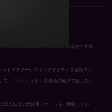
入のヒント
週8回の公演があります。
ご覧いただくために、事前のご予約をおすすめ
er （チケットマスター）のインタラクティブ座席マッ
して、『ウィキッド』を最高の座席で楽しみま
は15人以上の団体用チケットをご用意してい