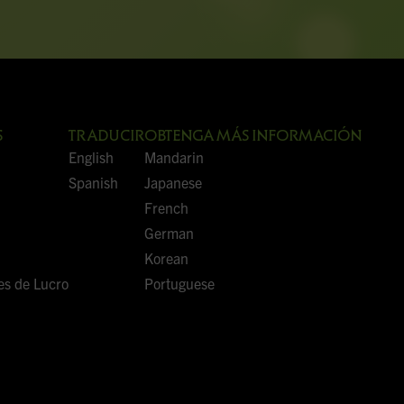
S
TRADUCIR
OBTENGA MÁS INFORMACIÓN
English
Mandarin
Spanish
Japanese
French
German
Korean
nes de Lucro
Portuguese