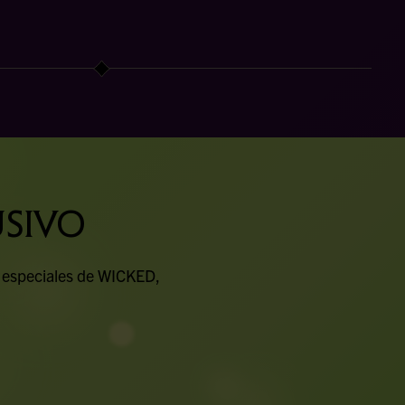
USIVO
s especiales de
WICKED
,